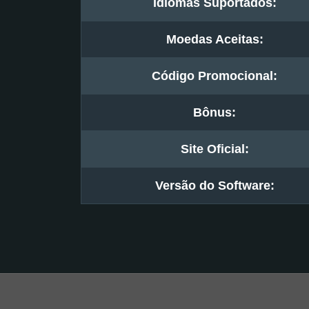
Idiomas Suportados:
Moedas Aceitas:
Código Promocional:
Bônus:
Site Oficial:
Versão do Software: