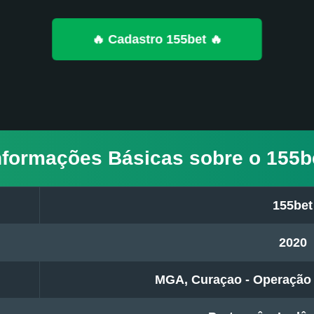
🔥 Cadastro 155bet 🔥
nformações Básicas sobre o 155b
155bet
2020
MGA, Curaçao - Operação 