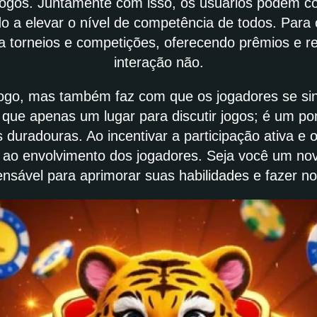
ogos. Juntamente com isso, os usuários podem com
do a elevar o nível de competência de todos. Para
 torneios e competições, oferecendo prêmios e 
interação não.
jogo, mas também faz com que os jogadores se sin
que apenas um lugar para discutir jogos; é um pon
 duradouras. Ao incentivar a participação ativa e
o ao envolvimento dos jogadores. Seja você um nov
nsável para aprimorar suas habilidades e fazer 