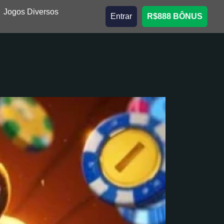
Jogos Diversos
Entrar
R$888 BÔNUS