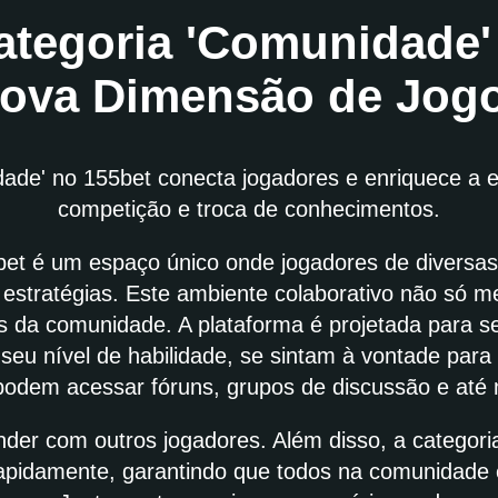
ategoria 'Comunidade'
ova Dimensão de Jog
de' no 155bet conecta jogadores e enriquece a ex
competição e troca de conhecimentos.
bet é um espaço único onde jogadores de diversa
e estratégias. Este ambiente colaborativo não só 
s da comunidade. A plataforma é projetada para ser
u nível de habilidade, se sintam à vontade para pa
odem acessar fóruns, grupos de discussão e até
ender com outros jogadores. Além disso, a categor
rapidamente, garantindo que todos na comunidade