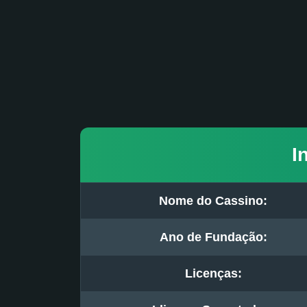
I
Nome do Cassino:
Ano de Fundação:
Licenças: